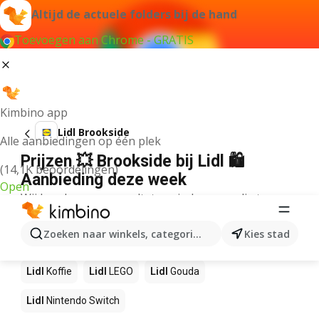
Altijd de actuele folders bij de hand
Toevoegen aan Chrome - GRATIS
Kimbino app
Lidl Brookside
Alle aanbiedingen op één plek
Prijzen 💥 Brookside bij Lidl 🛍️
(14,1K beoordelingen)
Aanbieding deze week
Open
Wij konden geen resultaten vinden voor die term.
Andere producten in winkels Lidl
Zoeken naar winkels, categorieën, producten...
Kies stad
Lidl
NOS
Lidl
Pizza
Lidl
Sushi
Lidl
Mango
Lidl
Koffie
Lidl
LEGO
Lidl
Gouda
Lidl
Nintendo Switch