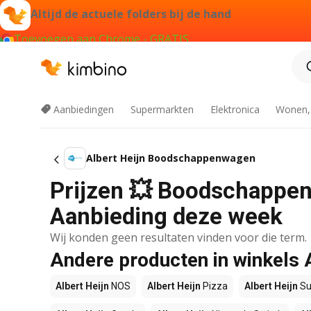
Altijd de actuele folders bij de hand
Toevoegen aan Chrome - GRATIS
Aanbiedingen
Supermarkten
Elektronica
Wonen,
Albert Heijn Boodschappenwagen
Prijzen 💥 Boodschappenw
Aanbieding deze week
Wij konden geen resultaten vinden voor die term.
Andere producten in winkels 
Albert Heijn
NOS
Albert Heijn
Pizza
Albert Heijn
Su