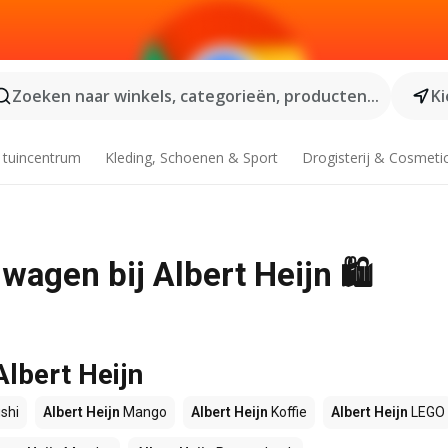
Zoeken naar winkels, categorieën, producten...
Ki
 tuincentrum
Kleding, Schoenen & Sport
Drogisterij & Cosmeti
agen bij Albert Heijn 🛍️
Albert Heijn
shi
Albert Heijn
Mango
Albert Heijn
Koffie
Albert Heijn
LEGO