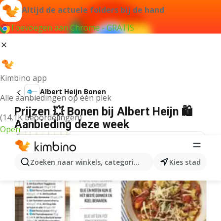
Altijd de actuele folders bij de hand
Toevoegen aan Chrome - GRATIS
Kimbino app
Albert Heijn Bonen
Alle aanbiedingen op één plek
Prijzen 💥 Bonen bij Albert Heijn 🛍️
(14,1K beoordelingen)
Aanbieding deze week
Open
Zoeken naar winkels, categorieën, producten...
Kies stad