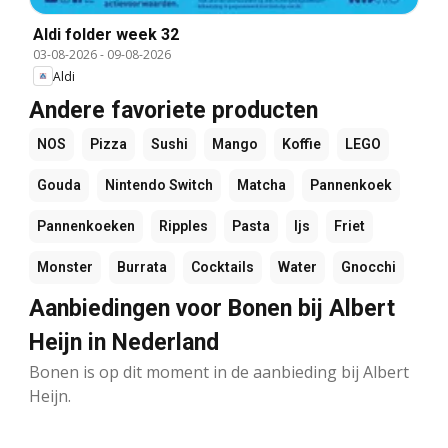
Aldi folder week 32
03-08-2026
-
09-08-2026
Aldi
Andere favoriete producten
NOS
Pizza
Sushi
Mango
Koffie
LEGO
Gouda
Nintendo Switch
Matcha
Pannenkoek
Pannenkoeken
Ripples
Pasta
Ijs
Friet
Monster
Burrata
Cocktails
Water
Gnocchi
Aanbiedingen voor Bonen bij Albert
Heijn in Nederland
Bonen is op dit moment in de aanbieding bij Albert
Heijn.