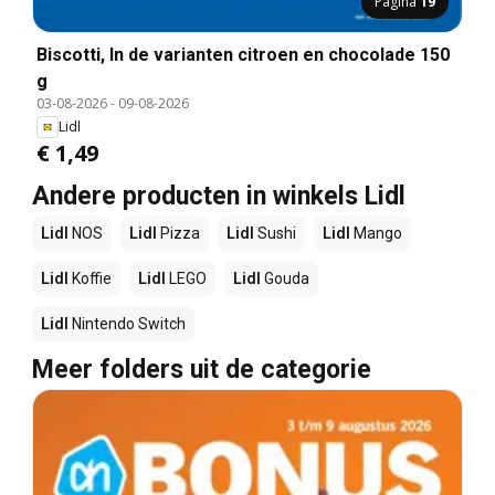
Pagina
19
Biscotti, In de varianten citroen en chocolade 150
g
03-08-2026
-
09-08-2026
Lidl
€ 1,49
Andere producten in winkels Lidl
Lidl
NOS
Lidl
Pizza
Lidl
Sushi
Lidl
Mango
Lidl
Koffie
Lidl
LEGO
Lidl
Gouda
Lidl
Nintendo Switch
Meer folders uit de categorie