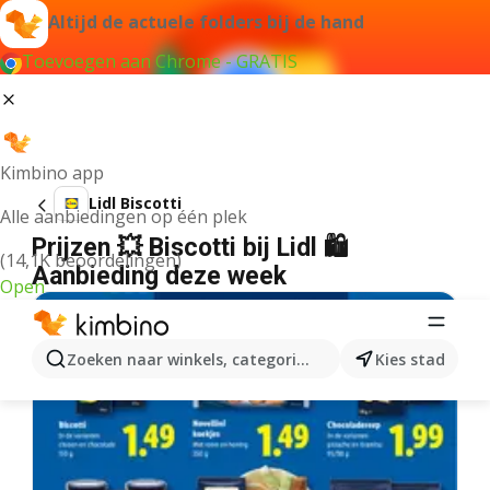
Altijd de actuele folders bij de hand
Toevoegen aan Chrome - GRATIS
Kimbino app
Lidl Biscotti
Alle aanbiedingen op één plek
Prijzen 💥 Biscotti bij Lidl 🛍️
(14,1K beoordelingen)
Aanbieding deze week
Open
Zoeken naar winkels, categorieën, producten...
Kies stad