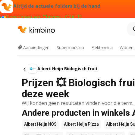
Altijd de actuele folders bij de hand
Toevoegen aan Chrome - GRATIS
Aanbiedingen
Supermarkten
Elektronica
Wonen,
Albert Heijn Biologisch fruit
Prijzen 💥 Biologisch frui
deze week
Wij konden geen resultaten vinden voor die term.
Andere producten in winkels 
Albert Heijn
NOS
Albert Heijn
Pizza
Albert Heijn
Su