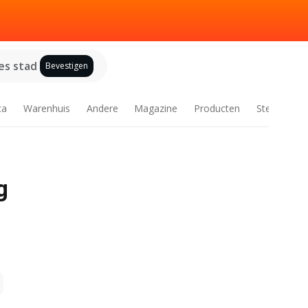
es stad
Bevestigen
ca
Warenhuis
Andere
Magazine
Producten
Steden
g