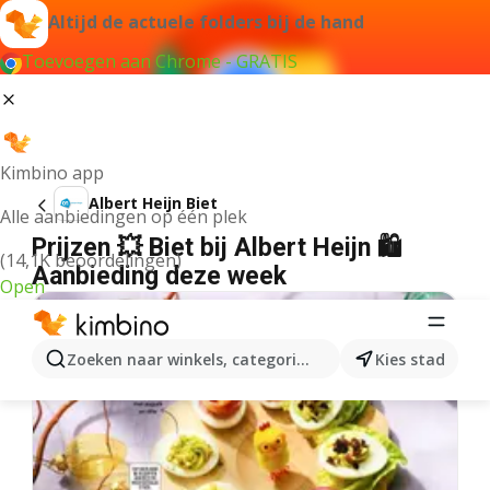
Altijd de actuele folders bij de hand
Toevoegen aan Chrome - GRATIS
Kimbino app
Albert Heijn Biet
Alle aanbiedingen op één plek
Prijzen 💥 Biet bij Albert Heijn 🛍️
(14,1K beoordelingen)
Aanbieding deze week
Open
Zoeken naar winkels, categorieën, producten...
Kies stad