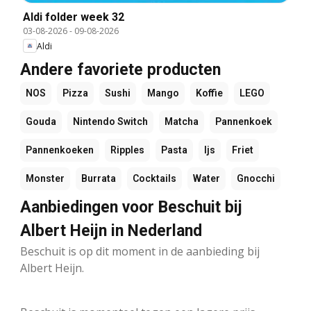
Aldi folder week 32
03-08-2026
-
09-08-2026
Aldi
Andere favoriete producten
NOS
Pizza
Sushi
Mango
Koffie
LEGO
Gouda
Nintendo Switch
Matcha
Pannenkoek
Pannenkoeken
Ripples
Pasta
Ijs
Friet
Monster
Burrata
Cocktails
Water
Gnocchi
Aanbiedingen voor Beschuit bij
Albert Heijn in Nederland
Beschuit is op dit moment in de aanbieding bij
Albert Heijn.