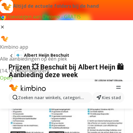
Altijd de actuele folders bij de hand
Toevoegen aan Chrome - GRATIS
Kimbino app
Albert Heijn Beschuit
Alle aanbiedingen op één plek
Prijzen 💥 Beschuit bij Albert Heijn 🛍️
(14,1K beoordelingen)
Aanbieding deze week
Open
Zoeken naar winkels, categorieën, producten...
Kies stad