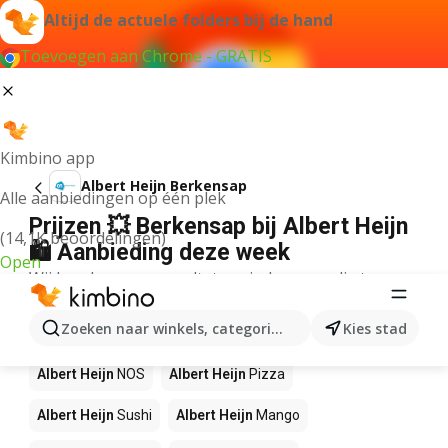
Altijd de actuele folders bij de hand
Toevoegen aan Chrome - GRATIS
Kimbino app
Albert Heijn Berkensap
Alle aanbiedingen op één plek
Prijzen 💥 Berkensap bij Albert Heijn
(14,1K beoordelingen)
🛍️ Aanbieding deze week
Open
Wij konden geen resultaten vinden voor die term.
Andere producten in winkels Albert
Zoeken naar winkels, categorieën, producten...
Kies stad
Heijn
Albert Heijn
NOS
Albert Heijn
Pizza
Albert Heijn
Sushi
Albert Heijn
Mango