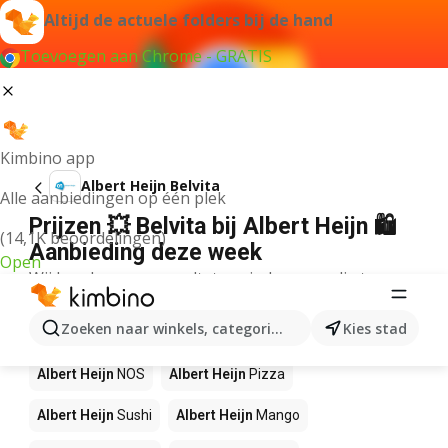
Altijd de actuele folders bij de hand
Toevoegen aan Chrome - GRATIS
Kimbino app
Albert Heijn Belvita
Alle aanbiedingen op één plek
Prijzen 💥 Belvita bij Albert Heijn 🛍️
(14,1K beoordelingen)
Aanbieding deze week
Open
Wij konden geen resultaten vinden voor die term.
Andere producten in winkels Albert
Zoeken naar winkels, categorieën, producten...
Kies stad
Heijn
Albert Heijn
NOS
Albert Heijn
Pizza
Albert Heijn
Sushi
Albert Heijn
Mango