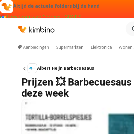
Altijd de actuele folders bij de hand
Toevoegen aan Chrome - GRATIS
Aanbiedingen
Supermarkten
Elektronica
Wonen,
Albert Heijn Barbecuesaus
Prijzen 💥 Barbecuesaus b
deze week