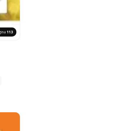
gina
113