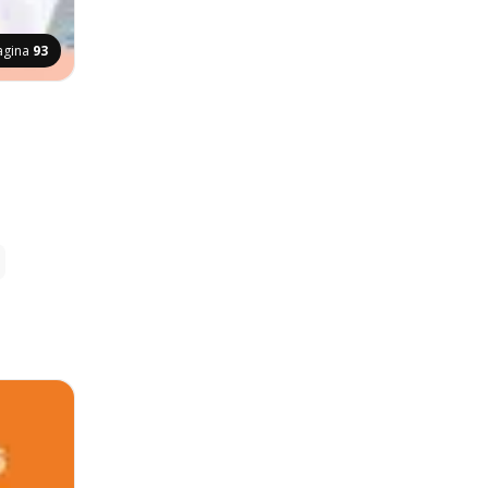
agina
93