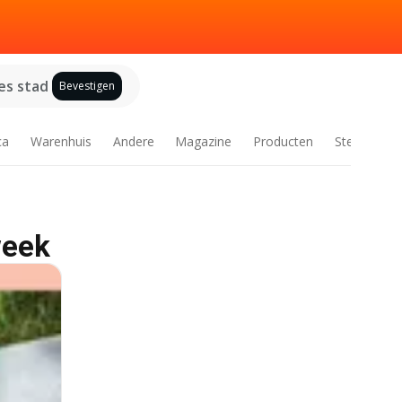
es stad
Bevestigen
ca
Warenhuis
Andere
Magazine
Producten
Steden
week