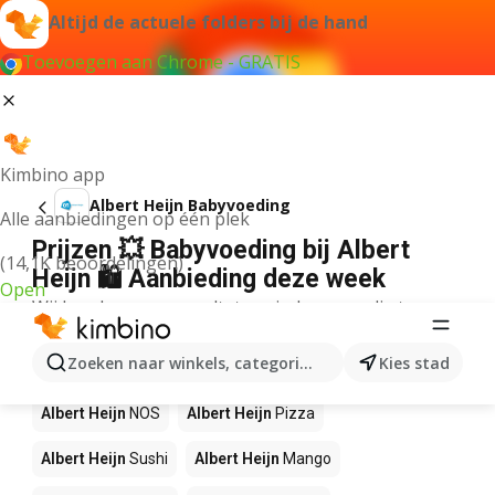
Altijd de actuele folders bij de hand
Toevoegen aan Chrome - GRATIS
Kimbino app
Albert Heijn Babyvoeding
Alle aanbiedingen op één plek
Prijzen 💥 Babyvoeding bij Albert
(14,1K beoordelingen)
Heijn 🛍️ Aanbieding deze week
Open
Wij konden geen resultaten vinden voor die term.
Andere producten in winkels Albert
Zoeken naar winkels, categorieën, producten...
Kies stad
Heijn
Albert Heijn
NOS
Albert Heijn
Pizza
Albert Heijn
Sushi
Albert Heijn
Mango