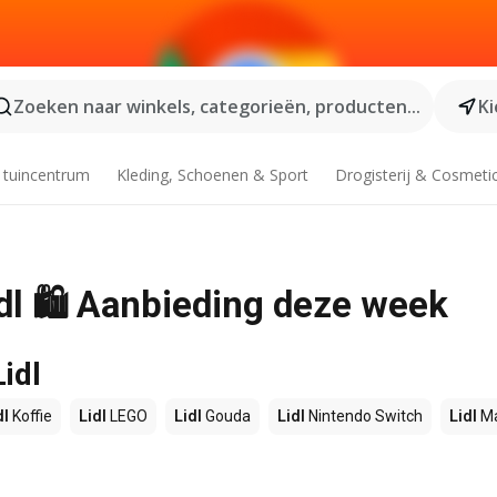
Zoeken naar winkels, categorieën, producten...
Ki
 tuincentrum
Kleding, Schoenen & Sport
Drogisterij & Cosmeti
idl 🛍️ Aanbieding deze week
idl
dl
Koffie
Lidl
LEGO
Lidl
Gouda
Lidl
Nintendo Switch
Lidl
Ma