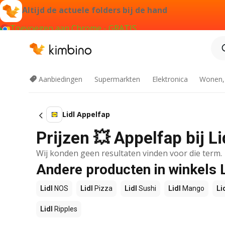
Altijd de actuele folders bij de hand
Toevoegen aan Chrome - GRATIS
Aanbiedingen
Supermarkten
Elektronica
Wonen,
Lidl Appelfap
Prijzen 💥 Appelfap bij L
Wij konden geen resultaten vinden voor die term.
Andere producten in winkels L
Lidl
NOS
Lidl
Pizza
Lidl
Sushi
Lidl
Mango
Li
Lidl
Ripples