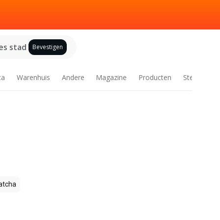
es stad
Bevestigen
ca
Warenhuis
Andere
Magazine
Producten
Steden
tcha