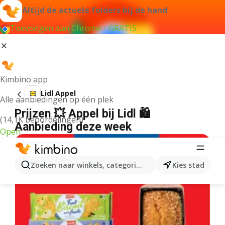
Altijd de actuele folders bij de hand
Toevoegen aan Chrome - GRATIS
Kimbino app
Lidl Appel
Alle aanbiedingen op één plek
Prijzen 💥 Appel bij Lidl 🛍️
(14,1K beoordelingen)
Aanbieding deze week
Open
Zoeken naar winkels, categorieën, producten...
Kies stad