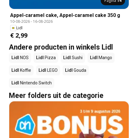
Pagina
14
Appel-caramel cake, Appel-caramel cake 350 g
10-08-2026
-
16-08-2026
Lidl
€ 2,99
Andere producten in winkels Lidl
Lidl
NOS
Lidl
Pizza
Lidl
Sushi
Lidl
Mango
Lidl
Koffie
Lidl
LEGO
Lidl
Gouda
Lidl
Nintendo Switch
Meer folders uit de categorie