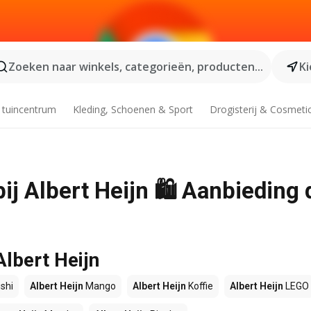
Zoeken naar winkels, categorieën, producten...
Ki
 tuincentrum
Kleding, Schoenen & Sport
Drogisterij & Cosmeti
bij Albert Heijn 🛍️ Aanbieding
Albert Heijn
shi
Albert Heijn
Mango
Albert Heijn
Koffie
Albert Heijn
LEGO