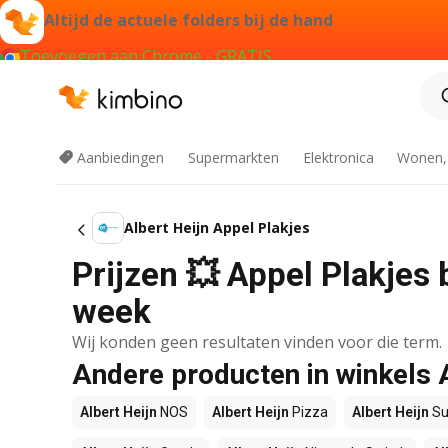
Altijd de actuele folders bij de hand
Toevoegen aan Chrome - GRATIS
Aanbiedingen
Supermarkten
Elektronica
Wonen,
Albert Heijn Appel Plakjes
Prijzen 💥 Appel Plakjes 
week
Wij konden geen resultaten vinden voor die term.
Andere producten in winkels 
Albert Heijn
NOS
Albert Heijn
Pizza
Albert Heijn
Su