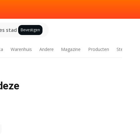
es stad
Bevestigen
ca
Warenhuis
Andere
Magazine
Producten
Steden
 deze