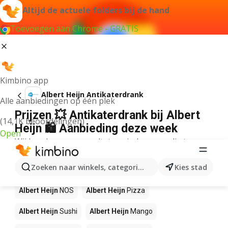
Altijd de actuele folders bij de hand
Toevoegen aan Chrome - GRATIS
Kimbino app
Albert Heijn Antikaterdrank
Alle aanbiedingen op één plek
Prijzen 💥 Antikaterdrank bij Albert
(14,1K beoordelingen)
Heijn 🛍️ Aanbieding deze week
Open
Wij konden geen resultaten vinden voor die term.
Andere producten in winkels Albert
Zoeken naar winkels, categorieën, producten...
Kies stad
Heijn
Albert Heijn
NOS
Albert Heijn
Pizza
Albert Heijn
Sushi
Albert Heijn
Mango