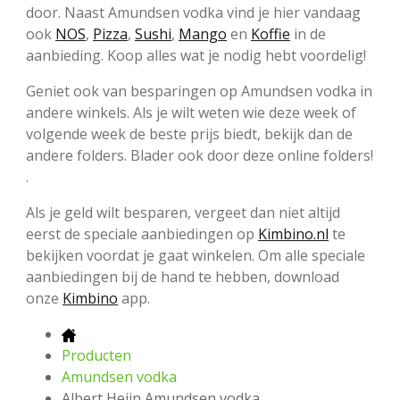
door. Naast Amundsen vodka vind je hier vandaag
ook
NOS
,
Pizza
,
Sushi
,
Mango
en
Koffie
in de
aanbieding. Koop alles wat je nodig hebt voordelig!
Geniet ook van besparingen op Amundsen vodka in
andere winkels. Als je wilt weten wie deze week of
volgende week de beste prijs biedt, bekijk dan de
andere folders. Blader ook door deze online folders!
.
Als je geld wilt besparen, vergeet dan niet altijd
eerst de speciale aanbiedingen op
Kimbino.nl
te
bekijken voordat je gaat winkelen. Om alle speciale
aanbiedingen bij de hand te hebben, download
onze
Kimbino
app.
Producten
Amundsen vodka
Albert Heijn Amundsen vodka