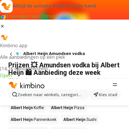
Altijd de actuele folders bij de hand
Toevoegen aan Chrome - GRATIS
Kimbino app
Albert Heijn Amundsen vodka
Alle aanbiedingen op één plek
Prijzen 💥 Amundsen vodka bij Albert
(14,1K beoordelingen)
Heijn 🛍️ Aanbieding deze week
Open
Wij konden geen resultaten vinden voor die term.
Andere producten in winkels Albert
Zoeken naar winkels, categorieën, producten...
Kies stad
Heijn
Albert Heijn
Koffie
Albert Heijn
Pizza
Albert Heijn
Pannenkoek
Albert Heijn
Sushi