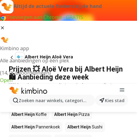
Altijd de actuele folders bij de hand
Toevoegen aan Chrome - GRATIS
Kimbino app
Albert Heijn Aloë Vera
Alle aanbiedingen op één plek
Prijzen 💥 Aloë Vera bij Albert Heijn
(14,1K beoordelingen)
🛍️ Aanbieding deze week
Open
Wij konden geen resultaten vinden voor die term.
Andere producten in winkels Albert
Zoeken naar winkels, categorieën, producten...
Kies stad
Heijn
Albert Heijn
Koffie
Albert Heijn
Pizza
Albert Heijn
Pannenkoek
Albert Heijn
Sushi