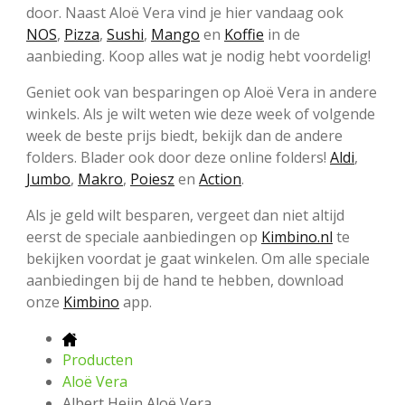
door. Naast Aloë Vera vind je hier vandaag ook
NOS
,
Pizza
,
Sushi
,
Mango
en
Koffie
in de
aanbieding. Koop alles wat je nodig hebt voordelig!
Geniet ook van besparingen op Aloë Vera in andere
winkels. Als je wilt weten wie deze week of volgende
week de beste prijs biedt, bekijk dan de andere
folders. Blader ook door deze online folders!
Aldi
,
Jumbo
,
Makro
,
Poiesz
en
Action
.
Als je geld wilt besparen, vergeet dan niet altijd
eerst de speciale aanbiedingen op
Kimbino.nl
te
bekijken voordat je gaat winkelen. Om alle speciale
aanbiedingen bij de hand te hebben, download
onze
Kimbino
app.
Producten
Aloë Vera
Albert Heijn Aloë Vera