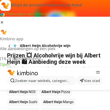
Altijd de actuele folders bij de hand
Toevoegen aan Chrome - GRATIS
Kimbino app
Albert Heijn Alcoholvrije wijn
Alle aanbiedingen op één plek
Prijzen 💥 Alcoholvrije wijn bij Albert
(14,1K beoordelingen)
Heijn 🛍️ Aanbieding deze week
Open
Wij konden geen resultaten vinden voor die term.
Andere producten in winkels Albert
Zoeken naar winkels, categorieën, producten...
Kies stad
Heijn
Albert Heijn
NOS
Albert Heijn
Pizza
Albert Heijn
Sushi
Albert Heijn
Mango