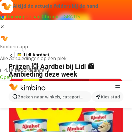
Altijd de actuele folders bij de hand
Toevoegen aan Chrome - GRATIS
Kimbino app
Lidl Aardbei
Alle aanbiedingen op één plek
Prijzen 💥 Aardbei bij Lidl 🛍️
(14,1K beoordelingen)
Aanbieding deze week
Open
Zoeken naar winkels, categorieën, producten...
Kies stad