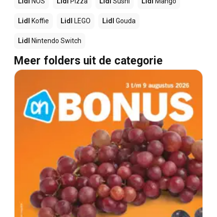
Lidl
NOS
Lidl
Pizza
Lidl
Sushi
Lidl
Mango
Lidl
Koffie
Lidl
LEGO
Lidl
Gouda
Lidl
Nintendo Switch
Meer folders uit de categorie