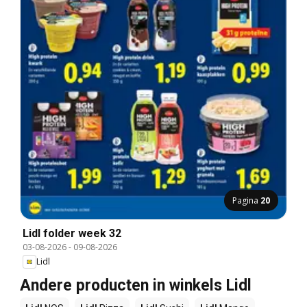
Pagina
20
Lidl folder week 32
03-08-2026
-
09-08-2026
Lidl
Andere producten in winkels Lidl