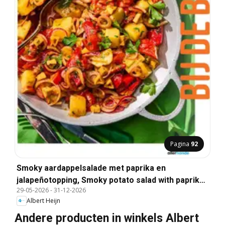
Pagina
92
Smoky aardappelsalade met paprika en
jalapeñotopping, Smoky potato salad with paprika
29-05-2026
-
31-12-2026
and jalapeño topping.
Albert Heijn
Andere producten in winkels Albert