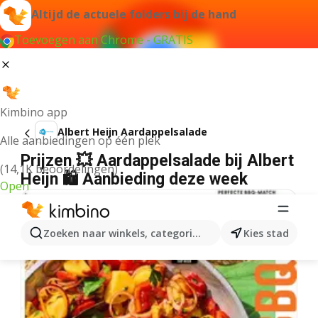
Altijd de actuele folders bij de hand
Toevoegen aan Chrome - GRATIS
Kimbino app
Albert Heijn Aardappelsalade
Alle aanbiedingen op één plek
Prijzen 💥 Aardappelsalade bij Albert
(14,1K beoordelingen)
Heijn 🛍️ Aanbieding deze week
Open
Zoeken naar winkels, categorieën, producten...
Kies stad