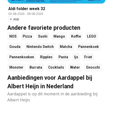
Aldi folder week 32
03-08-2026
-
09-08-2026
Aldi
Andere favoriete producten
NOS
Pizza
Sushi
Mango
Koffie
LEGO
Gouda
Nintendo Switch
Matcha
Pannenkoek
Pannenkoeken
Ripples
Pasta
Ijs
Friet
Monster
Burrata
Cocktails
Water
Gnocchi
Aanbiedingen voor Aardappel bij
Albert Heijn in Nederland
Aardappel is op dit moment in de aanbieding bij
Albert Heijn.