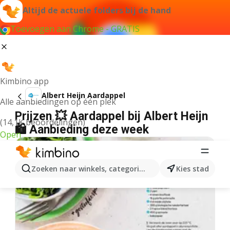
Altijd de actuele folders bij de hand
Toevoegen aan Chrome - GRATIS
Kimbino app
Albert Heijn Aardappel
Alle aanbiedingen op één plek
Prijzen 💥 Aardappel bij Albert Heijn
(14,1K beoordelingen)
🛍️ Aanbieding deze week
Open
Zoeken naar winkels, categorieën, producten...
Kies stad