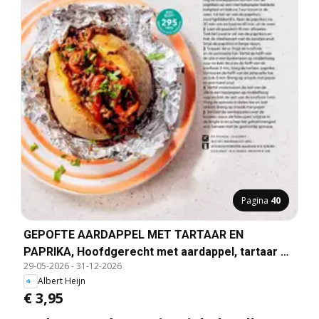
Pagina
40
GEPOFTE AARDAPPEL MET TARTAAR EN
PAPRIKA, Hoofdgerecht met aardappel, tartaar en
29-05-2026
-
31-12-2026
paprika voor 4 personen.
Albert Heijn
€ 3,95