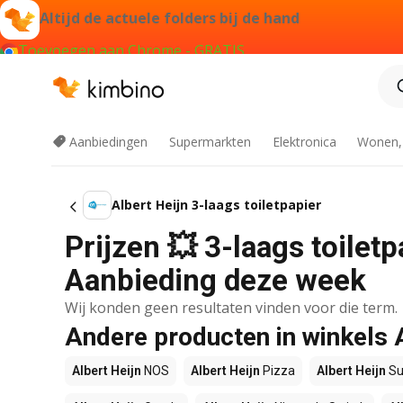
Altijd de actuele folders bij de hand
Toevoegen aan Chrome - GRATIS
Aanbiedingen
Supermarkten
Elektronica
Wonen,
Albert Heijn 3-laags toiletpapier
Prijzen 💥 3-laags toiletpa
Aanbieding deze week
Wij konden geen resultaten vinden voor die term.
Andere producten in winkels 
Albert Heijn
NOS
Albert Heijn
Pizza
Albert Heijn
Su