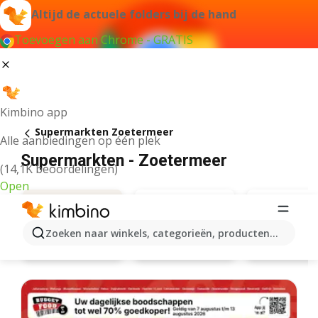
Altijd de actuele folders bij de hand
Toevoegen aan Chrome - GRATIS
Kimbino app
Supermarkten Zoetermeer
Alle aanbiedingen op één plek
Supermarkten - Zoetermeer
(14,1K beoordelingen)
Open
Zoeken naar winkels, categorieën, producten...
Albert Heijn
Lidl
Aanbiedingen