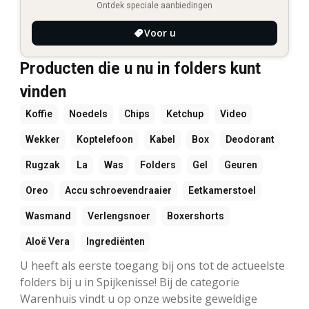
Ontdek speciale aanbiedingen
Voor u
Producten die u nu in folders kunt
vinden
Koffie
Noedels
Chips
Ketchup
Video
Wekker
Koptelefoon
Kabel
Box
Deodorant
Rugzak
La
Was
Folders
Gel
Geuren
Oreo
Accu schroevendraaier
Eetkamerstoel
Wasmand
Verlengsnoer
Boxershorts
Aloë Vera
Ingrediënten
U heeft als eerste toegang bij ons tot de actueelste
folders bij u in Spijkenisse! Bij de categorie
Warenhuis vindt u op onze website geweldige