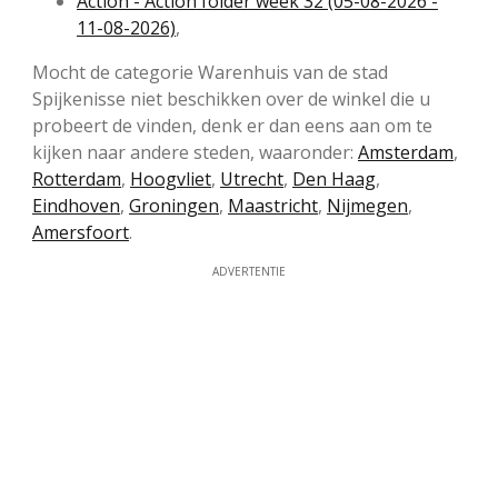
Action - Action folder week 32 (05-08-2026 -
11-08-2026)
,
Mocht de categorie Warenhuis van de stad
Spijkenisse niet beschikken over de winkel die u
probeert de vinden, denk er dan eens aan om te
kijken naar andere steden, waaronder:
Amsterdam
,
Rotterdam
,
Hoogvliet
,
Utrecht
,
Den Haag
,
Eindhoven
,
Groningen
,
Maastricht
,
Nijmegen
,
Amersfoort
.
ADVERTENTIE