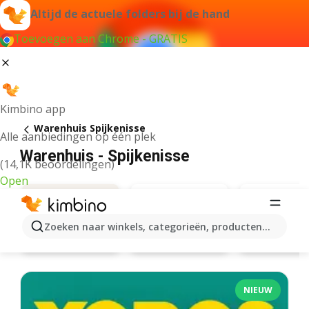
Altijd de actuele folders bij de hand
Toevoegen aan Chrome - GRATIS
Kimbino app
Warenhuis Spijkenisse
Alle aanbiedingen op één plek
Warenhuis - Spijkenisse
(14,1K beoordelingen)
Open
Zoeken naar winkels, categorieën, producten...
Action
Hema
Aanbiedingen
NIEUW