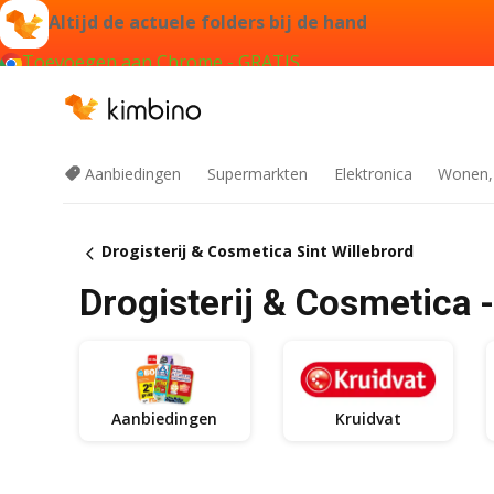
Altijd de actuele folders bij de hand
Toevoegen aan Chrome - GRATIS
Aanbiedingen
Supermarkten
Elektronica
Wonen,
Drogisterij & Cosmetica Sint Willebrord
Drogisterij & Cosmetica -
Aanbiedingen
Kruidvat