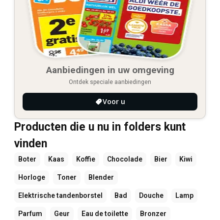
Aanbiedingen in uw omgeving
Ontdek speciale aanbiedingen
Voor u
Producten die u nu in folders kunt
vinden
Boter
Kaas
Koffie
Chocolade
Bier
Kiwi
Horloge
Toner
Blender
Elektrische tandenborstel
Bad
Douche
Lamp
Parfum
Geur
Eau de toilette
Bronzer