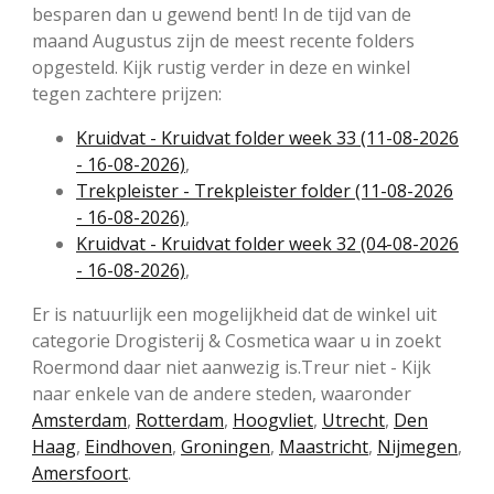
besparen dan u gewend bent! In de tijd van de
maand Augustus zijn de meest recente folders
opgesteld. Kijk rustig verder in deze en winkel
tegen zachtere prijzen:
Kruidvat - Kruidvat folder week 33 (11-08-2026
- 16-08-2026)
,
Trekpleister - Trekpleister folder (11-08-2026
- 16-08-2026)
,
Kruidvat - Kruidvat folder week 32 (04-08-2026
- 16-08-2026)
,
Er is natuurlijk een mogelijkheid dat de winkel uit
categorie Drogisterij & Cosmetica waar u in zoekt
Roermond daar niet aanwezig is.Treur niet - Kijk
naar enkele van de andere steden, waaronder
Amsterdam
,
Rotterdam
,
Hoogvliet
,
Utrecht
,
Den
Haag
,
Eindhoven
,
Groningen
,
Maastricht
,
Nijmegen
,
Amersfoort
.