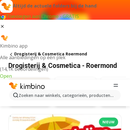
Altijd de actuele folders bij de hand
Toevoegen aan Chrome - GRATIS
Kimbino app
Drogisterij & Cosmetica Roermond
Alle aanbiedingen op één plek
Drogisterij & Cosmetica - Roermond
(14,1K beoordelingen)
Open
Zoeken naar winkels, categorieën, producten...
Kruidvat
Etos
Aanbiedingen
NIEUW