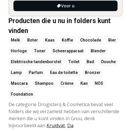
Voor u
Producten die u nu in folders kunt
vinden
Melk
Boter
Kaas
Koffie
Chocolade
Bier
Horloge
Toner
Scheerapparaat
Blender
Elektrische tandenborstel
Toilet
Bad
Douche
Lamp
Parfum
Eau de toilette
Bronzer
Mascara
Shampoo
Crème
Kan
NOS
Foundation
De categorie Drogisterij & Cosmetica bevat veel
folders die wij verzameld hebben van verschillende
merken die u kunt vinden in Grou, denk
bijvoorbeeld aan
Kruidvat
,
Da
.