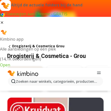
Altijd de actuele folders bij de hand
Toevoegen aan Chrome - GRATIS
Kimbino app
Drogisterij & Cosmetica Grou
Alle aanbiedingen op één plek
Drogisterij & Cosmetica - Grou
(14,1K beoordelingen)
Open
Zoeken naar winkels, categorieën, producten...
Kruidvat
Da
Aanbiedingen