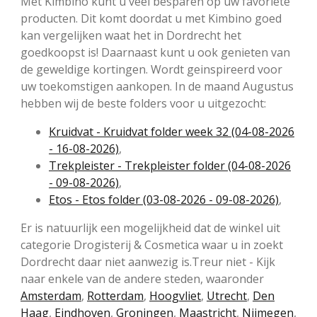
Met Kimbino kunt u veel besparen op uw favoriete
producten. Dit komt doordat u met Kimbino goed
kan vergelijken waat het in Dordrecht het
goedkoopst is! Daarnaast kunt u ook genieten van
de geweldige kortingen. Wordt geinspireerd voor
uw toekomstigen aankopen. In de maand Augustus
hebben wij de beste folders voor u uitgezocht:
Kruidvat - Kruidvat folder week 32 (04-08-2026
- 16-08-2026)
,
Trekpleister - Trekpleister folder (04-08-2026
- 09-08-2026)
,
Etos - Etos folder (03-08-2026 - 09-08-2026)
,
Er is natuurlijk een mogelijkheid dat de winkel uit
categorie Drogisterij & Cosmetica waar u in zoekt
Dordrecht daar niet aanwezig is.Treur niet - Kijk
naar enkele van de andere steden, waaronder
Amsterdam
,
Rotterdam
,
Hoogvliet
,
Utrecht
,
Den
Haag
,
Eindhoven
,
Groningen
,
Maastricht
,
Nijmegen
,