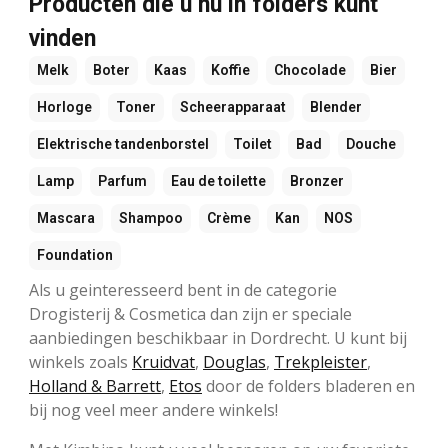
Producten die u nu in folders kunt
vinden
Melk
Boter
Kaas
Koffie
Chocolade
Bier
Horloge
Toner
Scheerapparaat
Blender
Elektrische tandenborstel
Toilet
Bad
Douche
Lamp
Parfum
Eau de toilette
Bronzer
Mascara
Shampoo
Crème
Kan
NOS
Foundation
Als u geinteresseerd bent in de categorie
Drogisterij & Cosmetica dan zijn er speciale
aanbiedingen beschikbaar in Dordrecht. U kunt bij
winkels zoals
Kruidvat
,
Douglas
,
Trekpleister
,
Holland & Barrett
,
Etos
door de folders bladeren en
bij nog veel meer andere winkels!