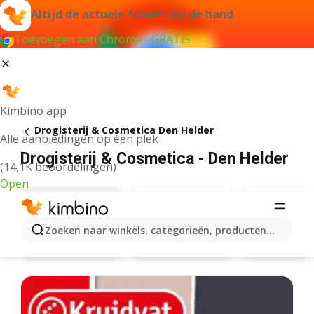
Altijd de actuele folders bij de hand
Toevoegen aan Chrome - GRATIS
Kimbino app
Drogisterij & Cosmetica Den Helder
Alle aanbiedingen op één plek
Drogisterij & Cosmetica - Den Helder
(14,1K beoordelingen)
Open
Zoeken naar winkels, categorieën, producten...
Kruidvat
Etos
Aanbiedingen