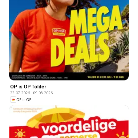
OP is OP folder
23-07-2026
-
09-08-2026
OP is OP