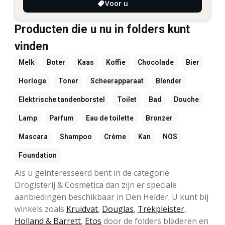
Voor u
Producten die u nu in folders kunt
vinden
Melk
Boter
Kaas
Koffie
Chocolade
Bier
Horloge
Toner
Scheerapparaat
Blender
Elektrische tandenborstel
Toilet
Bad
Douche
Lamp
Parfum
Eau de toilette
Bronzer
Mascara
Shampoo
Crème
Kan
NOS
Foundation
Als u geinteresseerd bent in de categorie
Drogisterij & Cosmetica dan zijn er speciale
aanbiedingen beschikbaar in Den Helder. U kunt bij
winkels zoals
Kruidvat
,
Douglas
,
Trekpleister
,
Holland & Barrett
,
Etos
door de folders bladeren en