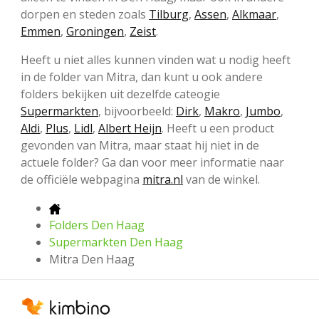
dorpen en steden zoals
Tilburg
,
Assen
,
Alkmaar
,
Emmen
,
Groningen
,
Zeist
.
Heeft u niet alles kunnen vinden wat u nodig heeft
in de folder van Mitra, dan kunt u ook andere
folders bekijken uit dezelfde cateogie
Supermarkten
, bijvoorbeeld:
Dirk
,
Makro
,
Jumbo
,
Aldi
,
Plus
,
Lidl
,
Albert Heijn
. Heeft u een product
gevonden van Mitra, maar staat hij niet in de
actuele folder? Ga dan voor meer informatie naar
de officiële webpagina
mitra.nl
van de winkel.
Folders Den Haag
Supermarkten Den Haag
Mitra Den Haag