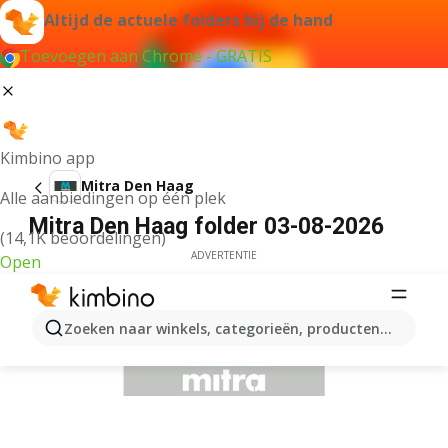
Altijd de actuele folders bij de hand
Toevoegen aan Chrome - GRATIS
Kimbino app
Mitra Den Haag
Alle aanbiedingen op één plek
Mitra Den Haag folder 03-08-2026
(14,1K beoordelingen)
ADVERTENTIE
Open
Zoeken naar winkels, categorieën, producten...