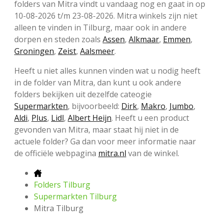
folders van Mitra vindt u vandaag nog en gaat in op
10-08-2026 t/m 23-08-2026. Mitra winkels zijn niet
alleen te vinden in Tilburg, maar ook in andere
dorpen en steden zoals
Assen
,
Alkmaar
,
Emmen
,
Groningen
,
Zeist
,
Aalsmeer
.
Heeft u niet alles kunnen vinden wat u nodig heeft
in de folder van Mitra, dan kunt u ook andere
folders bekijken uit dezelfde cateogie
Supermarkten
, bijvoorbeeld:
Dirk
,
Makro
,
Jumbo
,
Aldi
,
Plus
,
Lidl
,
Albert Heijn
. Heeft u een product
gevonden van Mitra, maar staat hij niet in de
actuele folder? Ga dan voor meer informatie naar
de officiële webpagina
mitra.nl
van de winkel.
Folders Tilburg
Supermarkten Tilburg
Mitra Tilburg