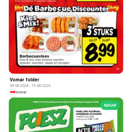
Vomar folder
09-08-2026
-
15-08-2026
Vomar
NIEUW