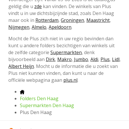
geldig die u
zde
kan vinden. De winkels van Plus
vindt u in uw dichtsbijzijnde stad, zoals Den Haag
maar ook in
Rotterdam
,
Groningen
,
Maastricht
,
Nijmegen
,
Almelo
,
Apeldoorn
.
Mocht de Plus zich niet in uw regio bevinden dan
kunt u andere folders bezichtigen van winkels uit
de zelfde categorie
Supermarkten
, denk
bijvoorbeeld aan
Dirk
,
Makro
,
Jumbo
,
Aldi
,
Plus
,
Lidl
,
Albert Heijn
. Mocht u de informatie die u zoekt van
Plus niet kunnen vinden, dan kunt u naar de
officiële webpagina gaan
plus.nl
.
Folders Den Haag
Supermarkten Den Haag
Plus Den Haag