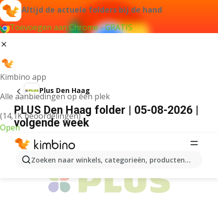
Altijd de actuele folders bij de hand
Toevoegen aan Chrome - GRATIS
Kimbino app
Plus Den Haag
Alle aanbiedingen op één plek
PLUS Den Haag folder | 05-08-2026 |
(14,1K beoordelingen)
volgende week
Open
ADVERTENTIE
Zoeken naar winkels, categorieën, producten...