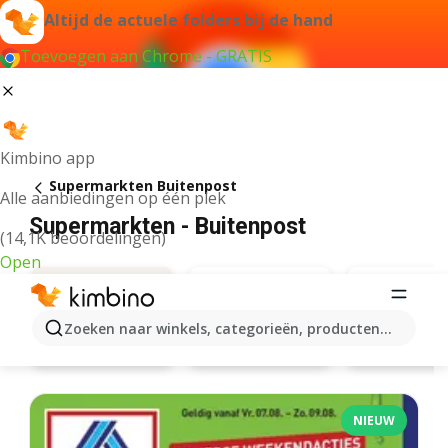
Altijd de actuele folders bij de hand
Toevoegen aan Chrome - GRATIS
Kimbino app
Supermarkten Buitenpost
Alle aanbiedingen op één plek
Supermarkten - Buitenpost
(14,1K beoordelingen)
Open
Zoeken naar winkels, categorieën, producten...
Plus
Poiesz
Aanbiedingen
NIEUW