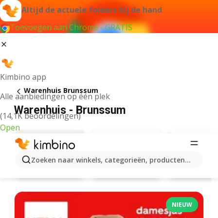
Altijd de actuele folders bij de hand
Toevoegen aan Chrome - GRATIS
Kimbino app
Warenhuis Brunssum
Alle aanbiedingen op één plek
Warenhuis - Brunssum
(14,1K beoordelingen)
Open
Zoeken naar winkels, categorieën, producten...
Action
Hema
Aanbiedingen
NIEUW