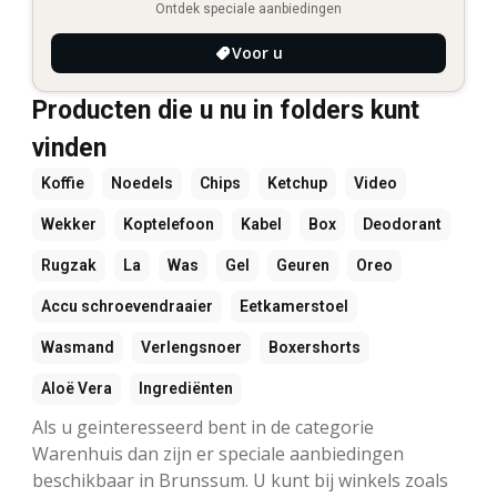
Ontdek speciale aanbiedingen
Voor u
Producten die u nu in folders kunt
vinden
Koffie
Noedels
Chips
Ketchup
Video
Wekker
Koptelefoon
Kabel
Box
Deodorant
Rugzak
La
Was
Gel
Geuren
Oreo
Accu schroevendraaier
Eetkamerstoel
Wasmand
Verlengsnoer
Boxershorts
Aloë Vera
Ingrediënten
Als u geinteresseerd bent in de categorie
Warenhuis dan zijn er speciale aanbiedingen
beschikbaar in Brunssum. U kunt bij winkels zoals