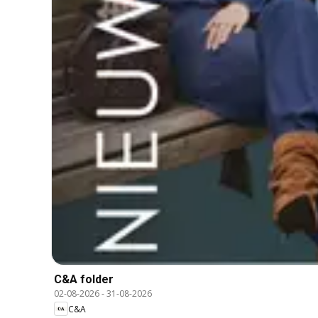
C&A folder
02-08-2026
-
31-08-2026
C&A