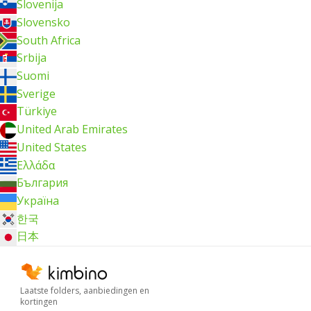
Slovenija
Slovensko
South Africa
Srbija
Suomi
Sverige
Türkiye
United Arab Emirates
United States
Ελλάδα
България
Україна
한국
日本
Laatste folders, aanbiedingen en
kortingen