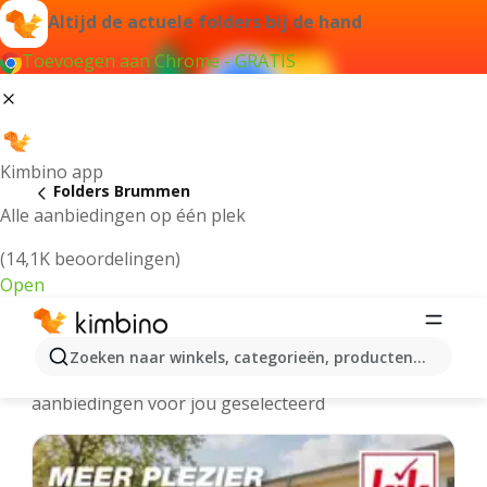
Altijd de actuele folders bij de hand
Toevoegen aan Chrome - GRATIS
Kimbino app
Folders Brummen
Alle aanbiedingen op één plek
(14,1K beoordelingen)
Open
Brummen - Meest recente folders
Zoeken naar winkels, categorieën, producten...
We hebben de laatste en meest populaire
aanbiedingen voor jou geselecteerd