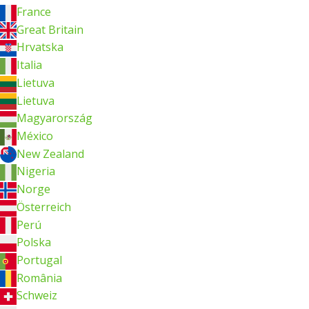
France
Great Britain
Hrvatska
Italia
Lietuva
Lietuva
Magyarország
México
New Zealand
Nigeria
Norge
Österreich
Perú
Polska
Portugal
România
Schweiz