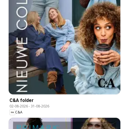
C&A folder
02-08-2026
-
31-08-2026
C&A