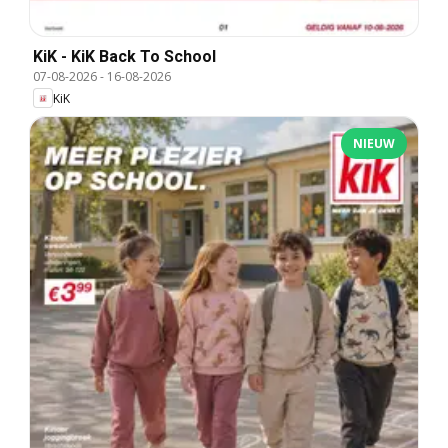
KiK - KiK Back To School
07-08-2026
-
16-08-2026
KiK
NIEUW