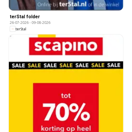
terStal folder
26-07-2026
-
09-08-2026
terStal