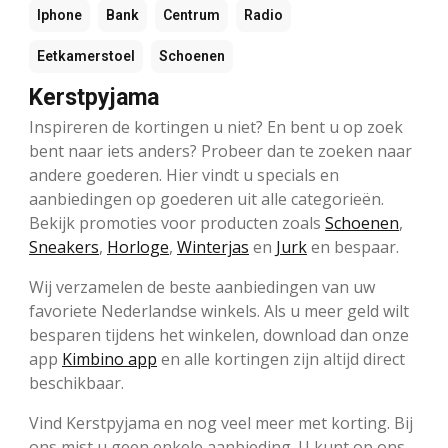
Iphone
Bank
Centrum
Radio
Eetkamerstoel
Schoenen
Kerstpyjama
Inspireren de kortingen u niet? En bent u op zoek
bent naar iets anders? Probeer dan te zoeken naar
andere goederen. Hier vindt u specials en
aanbiedingen op goederen uit alle categorieën.
Bekijk promoties voor producten zoals
Schoenen
,
Sneakers
,
Horloge
,
Winterjas
en
Jurk
en bespaar.
Wij verzamelen de beste aanbiedingen van uw
favoriete Nederlandse winkels. Als u meer geld wilt
besparen tijdens het winkelen, download dan onze
app
Kimbino app
en alle kortingen zijn altijd direct
beschikbaar.
Vind Kerstpyjama en nog veel meer met korting. Bij
ons mist u geen enkele aanbieding. U kunt op ons