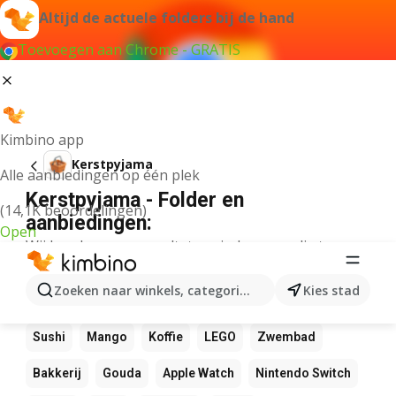
Altijd de actuele folders bij de hand
Toevoegen aan Chrome - GRATIS
Kimbino app
Kerstpyjama
Alle aanbiedingen op één plek
Kerstpyjama - Folder en
(14,1K beoordelingen)
aanbiedingen:
Open
Wij konden geen resultaten vinden voor die term.
Andere favoriete producten
Zoeken naar winkels, categorieën, producten...
Kies stad
NOS
Bol
Rekenmachine
Canvas
Pizza
Sushi
Mango
Koffie
LEGO
Zwembad
Bakkerij
Gouda
Apple Watch
Nintendo Switch