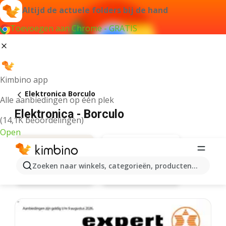
Altijd de actuele folders bij de hand
Toevoegen aan Chrome - GRATIS
Kimbino app
Elektronica Borculo
Alle aanbiedingen op één plek
Elektronica - Borculo
(14,1K beoordelingen)
Open
Zoeken naar winkels, categorieën, producten...
Expert
Aanbiedingen