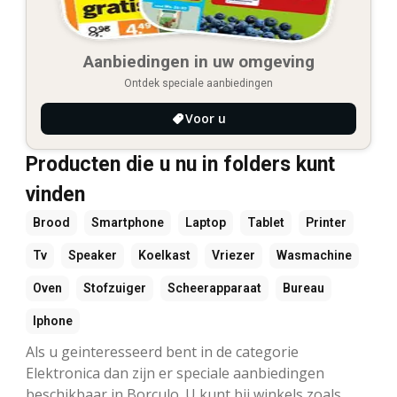
Aanbiedingen in uw omgeving
Ontdek speciale aanbiedingen
Voor u
Producten die u nu in folders kunt
vinden
Brood
Smartphone
Laptop
Tablet
Printer
Tv
Speaker
Koelkast
Vriezer
Wasmachine
Oven
Stofzuiger
Scheerapparaat
Bureau
Iphone
Als u geinteresseerd bent in de categorie
Elektronica dan zijn er speciale aanbiedingen
beschikbaar in Borculo. U kunt bij winkels zoals