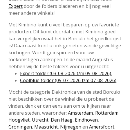
Expert
door de folders bladeren en bij nog veel
meer andere winkels!
Met Kimbino kunt u veel besparen op uw favoriete
producten. Dit komt doordat u met Kimbino goed
kan vergelijken waat het in Borculo het goedkoopst
is! Daarnaast kunt u ook genieten van de geweldige
kortingen. Wordt geinspireerd voor uw
toekomstigen aankopen. In de maand Augustus
hebben wij de beste folders voor u uitgezocht:
Expert folder (03-08-2026 t/m 09-08-2026)
,
Coolblue folder (09-07-2026 t/m 07-08-2026)
,
Mocht de categorie Elektronica van de stad Borculo
niet beschikken over de winkel die u probeert de
vinden, denk er dan eens aan om te kijken naar
andere steden, waaronder:
Amsterdam
,
Rotterdam
,
Hoogvliet
,
Utrecht
,
Den Haag
,
Eindhoven
,
Groningen
,
Maastricht
,
Nijmegen
en
Amersfoort
.