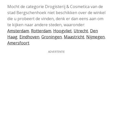
Mocht de categorie Drogisterij & Cosmetica van de
stad Bergschenhoek niet beschikken over de winkel
die u probeert de vinden, denk er dan eens aan om
te kijken naar andere steden, waaronder:
Amsterdam
,
Rotterdam
,
Hoogvliet
,
Utrecht
,
Den
Haag
,
Eindhoven
,
Groningen
,
Maastricht
,
Nijmegen
,
Amersfoort
.
ADVERTENTIE