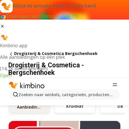
Altijd de actuele folders bij de hand
Toevoegen aan Chrome - GRATIS
Kimbino app
Drogisterij & Cosmetica Bergschenhoek
Alle aanbiedingen op één plek
Drogisterij & Cosmetica -
(14,1K beoordelingen)
Bergschenhoek
Open
Zoeken naar winkels, categorieën, producten...
Kruidvat
Da
Aanbiedingen