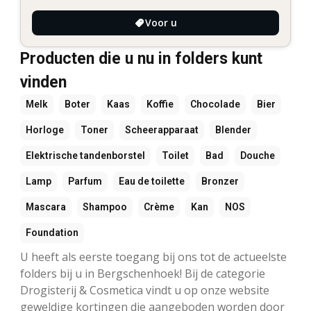
Voor u
Producten die u nu in folders kunt
vinden
Melk
Boter
Kaas
Koffie
Chocolade
Bier
Horloge
Toner
Scheerapparaat
Blender
Elektrische tandenborstel
Toilet
Bad
Douche
Lamp
Parfum
Eau de toilette
Bronzer
Mascara
Shampoo
Crème
Kan
NOS
Foundation
U heeft als eerste toegang bij ons tot de actueelste
folders bij u in Bergschenhoek! Bij de categorie
Drogisterij & Cosmetica vindt u op onze website
geweldige kortingen die aangeboden worden door