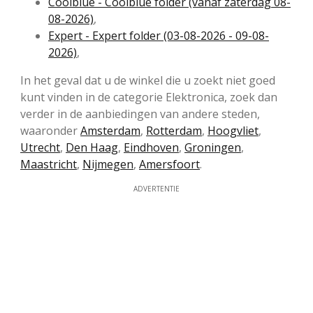
Coolblue - Coolblue folder (vanaf zaterdag 08-
08-2026)
,
Expert - Expert folder (03-08-2026 - 09-08-
2026)
,
In het geval dat u de winkel die u zoekt niet goed
kunt vinden in de categorie Elektronica, zoek dan
verder in de aanbiedingen van andere steden,
waaronder
Amsterdam
,
Rotterdam
,
Hoogvliet
,
Utrecht
,
Den Haag
,
Eindhoven
,
Groningen
,
Maastricht
,
Nijmegen
,
Amersfoort
.
ADVERTENTIE