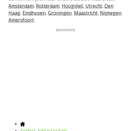
Amsterdam
,
Rotterdam
,
Hoogvliet
,
Utrecht
,
Den
Haag
,
Eindhoven
,
Groningen
,
Maastricht
,
Nijmegen
,
Amersfoort
.
ADVERTENTIE
Folders Alblasserdam