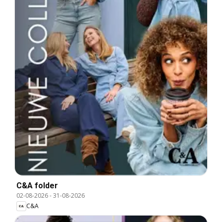
C&A folder
02-08-2026
-
31-08-2026
C&A