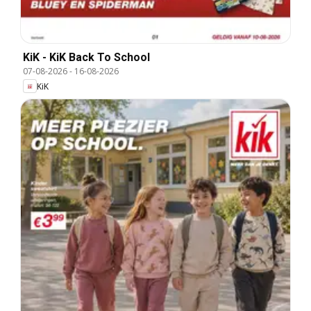
KiK - KiK Back To School
07-08-2026
-
16-08-2026
KiK