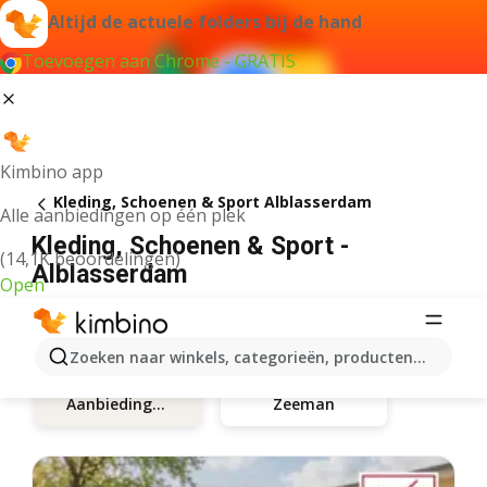
Altijd de actuele folders bij de hand
Toevoegen aan Chrome - GRATIS
Kimbino app
Kleding, Schoenen & Sport Alblasserdam
Alle aanbiedingen op één plek
Kleding, Schoenen & Sport -
(14,1K beoordelingen)
Alblasserdam
Open
Zoeken naar winkels, categorieën, producten...
Zeeman
Aanbiedingen