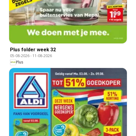
Plus folder week 32
05-08-2026
-
11-08-2026
Plus