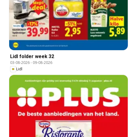
Lidl folder week 32
03-08-2026
-
09-08-2026
Lidl