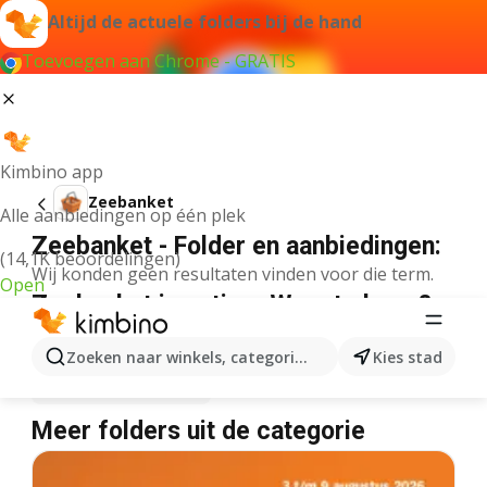
Altijd de actuele folders bij de hand
Toevoegen aan Chrome - GRATIS
Kimbino app
Zeebanket
Alle aanbiedingen op één plek
Zeebanket - Folder en aanbiedingen:
(14,1K beoordelingen)
Wij konden geen resultaten vinden voor die term.
Open
Zeebanket in actie – Waar te koop?
Plus
Zeebanket
Lidl
Zeebanket
Zoeken naar winkels, categorieën, producten...
Kies stad
Albert Heijn
Zeebanket
Meer folders uit de categorie