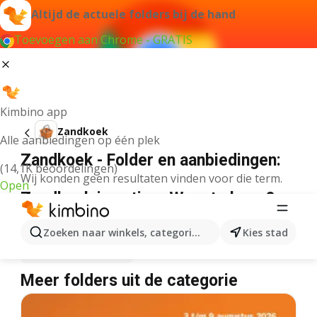
Altijd de actuele folders bij de hand
Toevoegen aan Chrome - GRATIS
Kimbino app
Zandkoek
Alle aanbiedingen op één plek
Zandkoek - Folder en aanbiedingen:
(14,1K beoordelingen)
Wij konden geen resultaten vinden voor die term.
Open
Zandkoek in actie – Waar te koop?
Plus
Zandkoek
Lidl
Zandkoek
Zoeken naar winkels, categorieën, producten...
Kies stad
Albert Heijn
Zandkoek
Meer folders uit de categorie