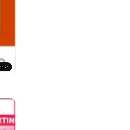
ina
23