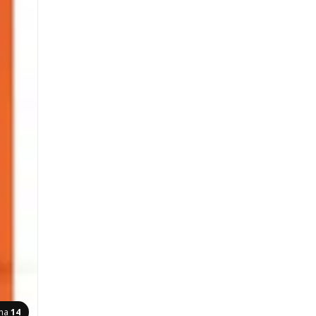
ina
14