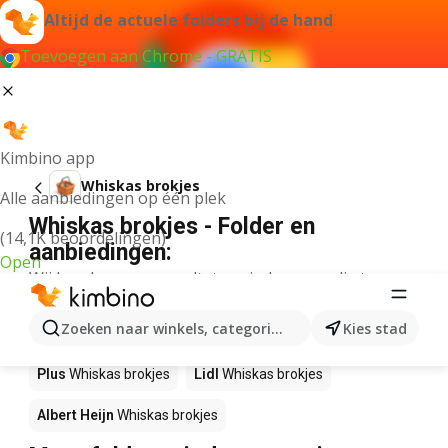
Altijd de actuele folders bij de hand
Toevoegen aan Chrome - GRATIS
Kimbino app
Whiskas brokjes
Alle aanbiedingen op één plek
Whiskas brokjes - Folder en
(14,1K beoordelingen)
aanbiedingen:
Open
Wij konden geen resultaten vinden voor die term.
Whiskas brokjes in actie – Waar te
Zoeken naar winkels, categorieën, producten...
Kies stad
koop?
Plus
Whiskas brokjes
Lidl
Whiskas brokjes
Albert Heijn
Whiskas brokjes