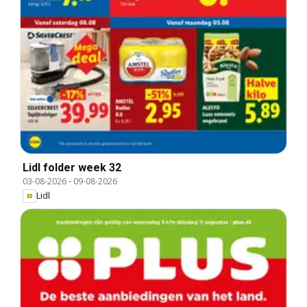
Lidl folder week 32
03-08-2026
-
09-08-2026
Lidl