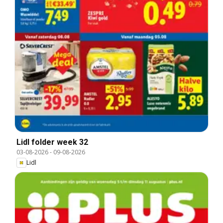
Lidl folder week 32
03-08-2026
-
09-08-2026
Lidl