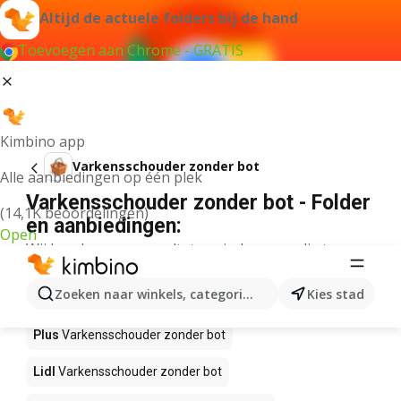
Altijd de actuele folders bij de hand
Toevoegen aan Chrome - GRATIS
Kimbino app
Varkensschouder zonder bot
Alle aanbiedingen op één plek
Varkensschouder zonder bot - Folder
(14,1K beoordelingen)
en aanbiedingen:
Open
Wij konden geen resultaten vinden voor die term.
Varkensschouder zonder bot in actie
Zoeken naar winkels, categorieën, producten...
Kies stad
– Waar te koop?
Plus
Varkensschouder zonder bot
Lidl
Varkensschouder zonder bot