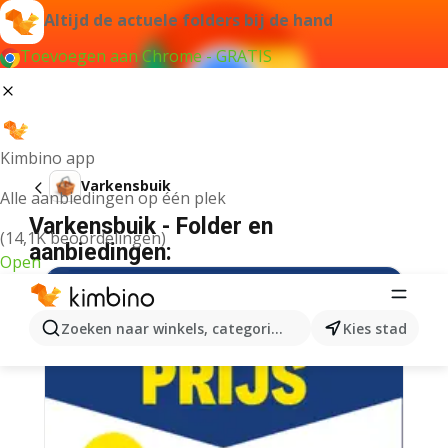
Altijd de actuele folders bij de hand
Toevoegen aan Chrome - GRATIS
Kimbino app
Varkensbuik
Alle aanbiedingen op één plek
Varkensbuik - Folder en
(14,1K beoordelingen)
aanbiedingen:
Open
Zoeken naar winkels, categorieën, producten...
Kies stad