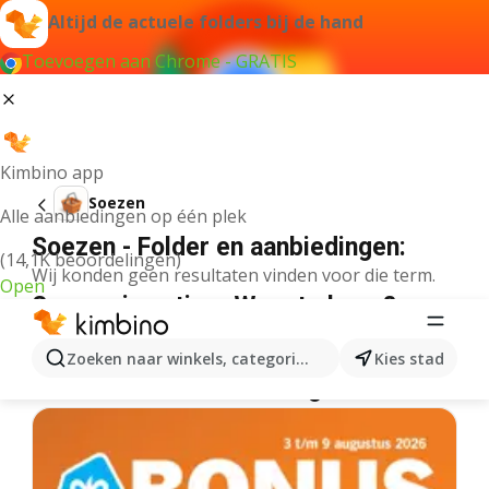
Altijd de actuele folders bij de hand
Toevoegen aan Chrome - GRATIS
Kimbino app
Soezen
Alle aanbiedingen op één plek
Soezen - Folder en aanbiedingen:
(14,1K beoordelingen)
Wij konden geen resultaten vinden voor die term.
Open
Soezen in actie – Waar te koop?
Plus
Soezen
Lidl
Soezen
Albert Heijn
Soezen
Zoeken naar winkels, categorieën, producten...
Kies stad
Meer folders uit de categorie